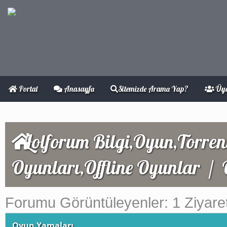
Portal
Anasayfa
Sitemizde Arama Yap?
Üye
Lolforum Bilgi,Oyun,Torren
Oyunları,Offline Oyunlar
/
Forumu Görüntüleyenler: 1 Ziyaret
Oyun Yamaları