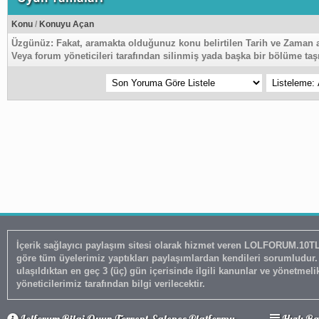
Konu
/
Konuyu Açan
Üzgünüz:
Fakat, aramakta olduğunuz konu belirtilen Tarih ve Zaman 
Veya forum yöneticileri tarafından silinmiş yada başka bir bölüme taşı
İçerik sağlayıcı paylaşım sitesi olarak hizmet veren LOLFORUM.10TL.NET adresimizde 5651 Sayılı Kanun'un 8. Maddesine ve T.C.K' nın 12
göre tüm üyelerimiz yaptıkları paylaşımlardan kendileri sorumludu
ulaşıldıktan en geç 3 (üç) gün içerisinde ilgili kanunlar ve yönetmel
yöneticilerimiz tarafından bilgi verilecektir.