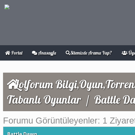
Portal
Anasayfa
Sitemizde Arama Yap?
Üye
Lolforum Bilgi,Oyun,Torren
Tabanlı Oyunlar
/
Battle D
Forumu Görüntüleyenler: 1 Ziyaret
Battle Dawn