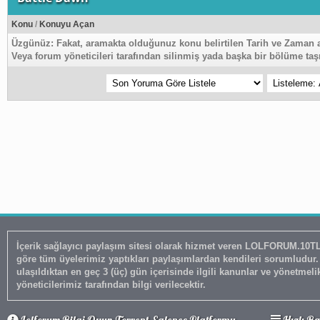
Konu
/
Konuyu Açan
Üzgünüz:
Fakat, aramakta olduğunuz konu belirtilen Tarih ve Zaman 
Veya forum yöneticileri tarafından silinmiş yada başka bir bölüme taşı
İçerik sağlayıcı paylaşım sitesi olarak hizmet veren LOLFORUM.10TL.NET adresimizde 5651 Sayılı Kanun'un 8. Maddesine ve T.C.K' nın 12
göre tüm üyelerimiz yaptıkları paylaşımlardan kendileri sorumludu
ulaşıldıktan en geç 3 (üç) gün içerisinde ilgili kanunlar ve yönetmel
yöneticilerimiz tarafından bilgi verilecektir.