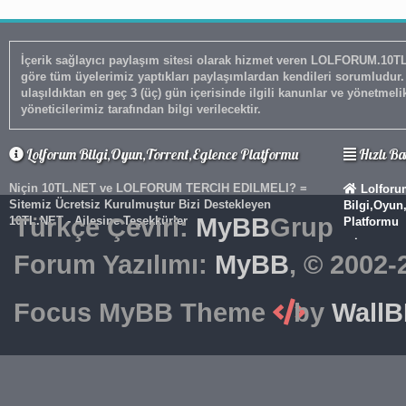
İçerik sağlayıcı paylaşım sitesi olarak hizmet veren LOLFORUM.10TL.NET adresimizde 5651 Sayılı Kanun'un 8. Maddesine ve T.C.K' nın 12
göre tüm üyelerimiz yaptıkları paylaşımlardan kendileri sorumludu
ulaşıldıktan en geç 3 (üç) gün içerisinde ilgili kanunlar ve yönetmel
yöneticilerimiz tarafından bilgi verilecektir.
Lolforum Bilgi,Oyun,Torrent,Eglence Platformu
Hızlı Ba
Niçin 10TL.NET ve LOLFORUM TERCIH EDILMELI? =
Lolforu
Sitemiz Ücretsiz Kurulmuştur Bizi Destekleyen
Bilgi,Oyun
Türkçe Çeviri:
MyBB
Grup
10TL.NET - Ailesine Teşekkürler
Platformu
İletişim
Sitemizde Dostluk,Eğlence,Bilgi,Yeni Şeyler Edinme ve
Forum Yazılımı:
MyBB
, © 2002
Duo Bulma Olayları Kolaylaşsın diye
Forum Ta
Lolforum.10TL.NET Sitemizi Kurduk Sitemizde Asla
Mobil Ve
Küfür'e Yer Vermemekteyiz ve İçeriklerimizi Paylaşarak
Focus MyBB Theme
by
Wall
Desteklerinizi Beklemekteyiz Şimdiden Teşekkür Ederiz.