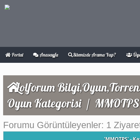
Portal
Anasayfa
Sitemizde Arama Yap?
Üye
Lolforum Bilgi,Oyun,Torren
Oyun Kategorisi
/
MMOTPS
Forumu Görüntüleyenler: 1 Ziyaret
'MMOTPS' - Ka