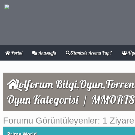
Portal
Anasayfa
Sitemizde Arama Yap?
Üye
Lolforum Bilgi,Oyun,Torren
Oyun Kategorisi
/
MMORTS
Forumu Görüntüleyenler: 1 Ziyaret
Prime World