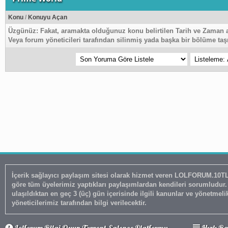
Konu
/
Konuyu Açan
Üzgünüz:
Fakat, aramakta olduğunuz konu belirtilen Tarih ve Zaman 
Veya forum yöneticileri tarafından silinmiş yada başka bir bölüme taşı
İçerik sağlayıcı paylaşım sitesi olarak hizmet veren LOLFORUM.10TL.NET adresimizde 5651 Sayılı Kanun'un 8. Maddesine ve T.C.K' nın 12
göre tüm üyelerimiz yaptıkları paylaşımlardan kendileri sorumludu
ulaşıldıktan en geç 3 (üç) gün içerisinde ilgili kanunlar ve yönetmel
yöneticilerimiz tarafından bilgi verilecektir.